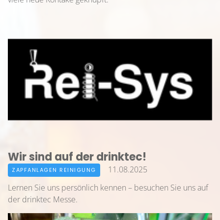
HOME
ÜBER UNS
Wir sind auf der drinktec!
11.08.2025
ZAPFANLAGEN REINIGUNG
VORFÜHRUNG
Lernen Sie uns persönlich kennen – besuchen Sie uns auf
der drinktec Messe.
PARTNER