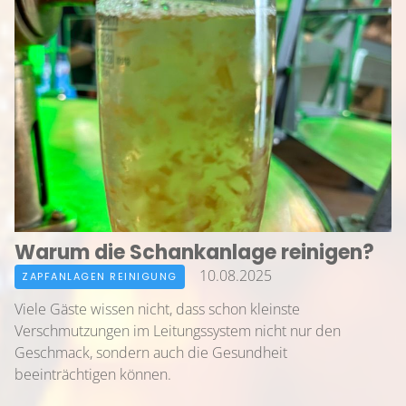
GALERIE
NEWS
KONTAKT
Warum die Schankanlage reinigen?
10.08.2025
ZAPFANLAGEN REINIGUNG
Viele Gäste wissen nicht, dass schon kleinste
Verschmutzungen im Leitungssystem nicht nur den
Geschmack, sondern auch die Gesundheit
beeinträchtigen können.